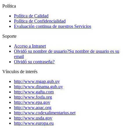
Política
Política de Calidad
Política de Confidencialidad
Evaluación continua de nuestros Servicios
Soporte
Acceso a Intranet
Olvidó su nombre de usuario?
Su nombre de usuario es su
email
Olvidó su contraseña?
Vínculos de interés
http://www.mgap.gub.uy
http://www.dinama.gub.uy
http://www.gafta.com
http://www.fosfa.org
http://www.epa.gov
http://www.aoac.org
http://www.codexalimentarius.net
http://www.usda.gov
http://www.europa.eu