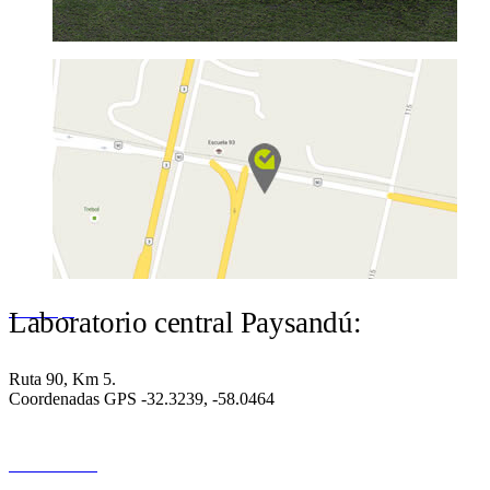
Ver mapa
Laboratorio central Paysandú:
Ruta 90, Km 5.
Coordenadas GPS -32.3239, -58.0464
DURAZNO