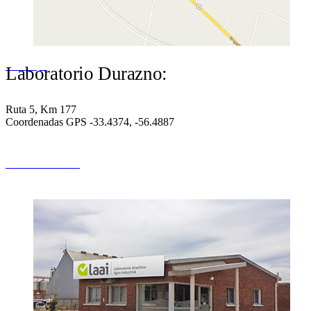
Ver mapa
Laboratorio Durazno:
Ruta 5, Km 177
Coordenadas GPS -33.4374, -56.4887
SANTA LUCÍA