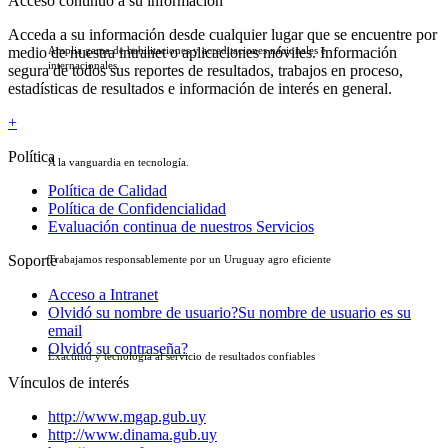
Acceso continuo a su información
Acceda a su información desde cualquier lugar que se encuentre por
medio de nuestra intranet o aplicaciones móviles. Información
Amplia gama de habilitaciones y acreditaciones nacionales e
internacionales.
segura de todos sus reportes de resultados, trabajos en proceso,
estadísticas de resultados e información de interés en general.
+
Política
A la vanguardia en tecnologí­a.
Política de Calidad
Política de Confidencialidad
Evaluación continua de nuestros Servicios
Soporte
Trabajamos responsablemente por un Uruguay agro eficiente
Acceso a Intranet
Olvidó su nombre de usuario?
Su nombre de usuario es su
email
Olvidó su contraseña?
Exactitud y tecnología al servicio de resultados confiables
Vínculos de interés
http://www.mgap.gub.uy
http://www.dinama.gub.uy