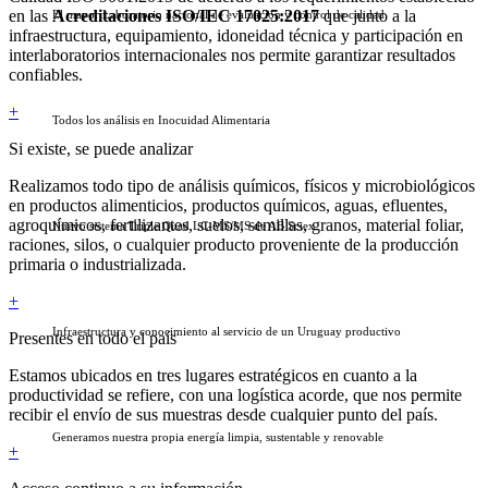
en las
Acreditaciones ISO/IEC 17025:2017
que junto a la
El mayor Laboratorio nacional de evaluación y control de calidad
infraestructura, equipamiento, idoneidad técnica y participación en
interlaboratorios internacionales nos permite garantizar resultados
confiables.
+
Todos los análisis en Inocuidad Alimentaria
Si existe, se puede analizar
Realizamos todo tipo de análisis químicos, físicos y microbiológicos
en productos alimenticios, productos químicos, aguas, efluentes,
agroquímicos, fertilizantes, suelos, semillas, granos, material foliar,
Nuevo sistema Triple Quad LC-MS/MS de AB Sciex.
raciones, silos, o cualquier producto proveniente de la producción
primaria o industrializada.
+
Infraestructura y conocimiento al servicio de un Uruguay productivo
Presentes en todo el país
Estamos ubicados en tres lugares estratégicos en cuanto a la
productividad se refiere, con una logística acorde, que nos permite
recibir el envío de sus muestras desde cualquier punto del país.
Generamos nuestra propia energía limpia, sustentable y renovable
+