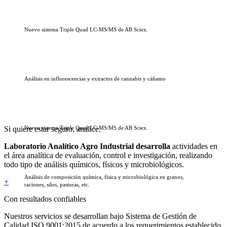
Nuevo sistema Triple Quad LC-MS/MS de AB Sciex.
Análisis en inflorescencias y extractos de cannabis y cáñamo
Si quiere estar seguro, analice.
Nuevo sistema Triple Quad LC-MS/MS de AB Sciex.
Laboratorio Analítico Agro Industrial desarrolla
actividades en
el área analítica de evaluación, control e investigación, realizando
todo tipo de análisis químicos, físicos y microbiológicos.
Análisis de composición química, física y microbiológica en granos,
+
raciones, silos, pasturas, etc.
Con resultados confiables
Nuestros servicios se desarrollan bajo Sistema de Gestión de
Calidad ISO 9001:2015 de acuerdo a los requerimientos establecido