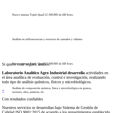
Nuevo sistema Triple Quad LC-MS/MS de AB Sciex.
Análisis en inflorescencias y extractos de cannabis y cáñamo
Si quiere estar seguro, analice.
Nuevo sistema Triple Quad LC-MS/MS de AB Sciex.
Laboratorio Analítico Agro Industrial desarrolla
actividades en
el área analítica de evaluación, control e investigación, realizando
todo tipo de análisis químicos, físicos y microbiológicos.
Análisis de composición química, física y microbiológica en granos,
+
raciones, silos, pasturas, etc.
Con resultados confiables
Nuestros servicios se desarrollan bajo Sistema de Gestión de
Calidad ISO 9001:2015 de acuerdo a los requerimientos establecido