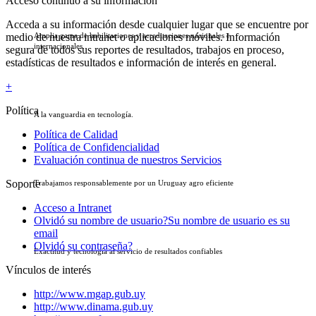
Acceso continuo a su información
Acceda a su información desde cualquier lugar que se encuentre por
medio de nuestra intranet o aplicaciones móviles. Información
Amplia gama de habilitaciones y acreditaciones nacionales e
internacionales.
segura de todos sus reportes de resultados, trabajos en proceso,
estadísticas de resultados e información de interés en general.
+
Política
A la vanguardia en tecnologí­a.
Política de Calidad
Política de Confidencialidad
Evaluación continua de nuestros Servicios
Soporte
Trabajamos responsablemente por un Uruguay agro eficiente
Acceso a Intranet
Olvidó su nombre de usuario?
Su nombre de usuario es su
email
Olvidó su contraseña?
Exactitud y tecnología al servicio de resultados confiables
Vínculos de interés
http://www.mgap.gub.uy
http://www.dinama.gub.uy