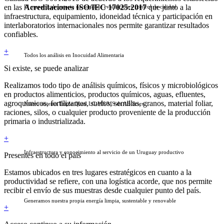
en las
Acreditaciones ISO/IEC 17025:2017
que junto a la
El mayor Laboratorio nacional de evaluación y control de calidad
infraestructura, equipamiento, idoneidad técnica y participación en
interlaboratorios internacionales nos permite garantizar resultados
confiables.
+
Todos los análisis en Inocuidad Alimentaria
Si existe, se puede analizar
Realizamos todo tipo de análisis químicos, físicos y microbiológicos
en productos alimenticios, productos químicos, aguas, efluentes,
agroquímicos, fertilizantes, suelos, semillas, granos, material foliar,
Nuevo sistema Triple Quad LC-MS/MS de AB Sciex.
raciones, silos, o cualquier producto proveniente de la producción
primaria o industrializada.
+
Infraestructura y conocimiento al servicio de un Uruguay productivo
Presentes en todo el país
Estamos ubicados en tres lugares estratégicos en cuanto a la
productividad se refiere, con una logística acorde, que nos permite
recibir el envío de sus muestras desde cualquier punto del país.
Generamos nuestra propia energía limpia, sustentable y renovable
+